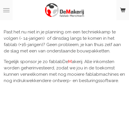
Ga
direct
naar
de
hoofdinhoud
Past het nu niet in je planning om een techniekkamp te
volgen (- 14-jarigen) of dinsdag langs te komen in het
fablab (+16-jarigen)? Geen probleem, je kan thuis zelf aan
de slag met een van onderstaande bouwpakketten.
Tegelijk sponsor je zo fablabD
e
M
akerij
. Alle inkomsten
worden geherinvesteerd, zodat we jou in de toekomst
kunnen verwelkomen met nog mooiere
fablabmachines en
nog indrukwekkendere ontwerp- en besturingssoftware.