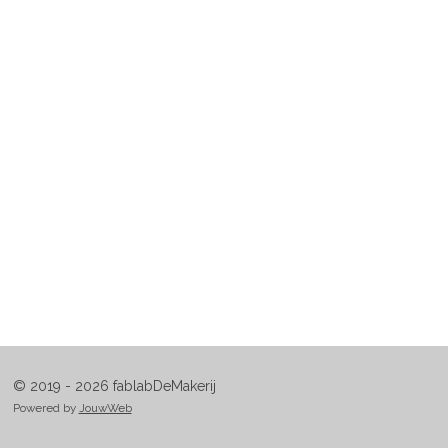
© 2019 - 2026 fablabDeMakerij
Powered by
JouwWeb