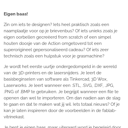
Eigen baas!
Zin om iets te designen? Iets heel praktisch zoals een
naamplaatje voor op je brievenbus? Of iets unieks zoals je
eigen oorbellen gecreëerd from scratch of een simpel
houten doosje van de Action omgetoverd tot een
superorigineel gepersonaliseerd cadeau? Of iets zeer
technisch zoals een hulpstuk voor je grasmachine?
Je wordt het eerste uurtje ondergedompeld in de wereld
van de 3D-printers en de lasersnijders. Je leert de
basisbeginselen van software als Tinkercad, 3D Wox,
Laserworks. Je leert wanneer een .STL, .SVG, .DXF, .JPG,
.PNG of .BMP te gebruiken. Je begrijpt wanneer een file te
openen dan wel te importeren. Om dan nadien aan de slag
te gaan en dat te maken wat jij wil. Iets totaal nieuws? Of je
kan je laten inspireren door de voorbeelden in de fablab-
vitrinekast.
Je bent je eigen baas, maar uiteraard word je begeleid door